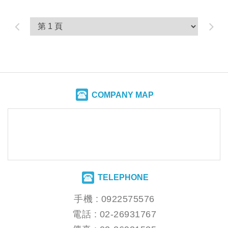
COMPANY MAP
TELEPHONE
手機 :
0922575576
電話 :
02-26931767