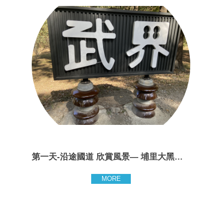
第一天-沿途國道 欣賞風景— 埔里大黑松小倆口—埔里酒廠—風味...
MORE