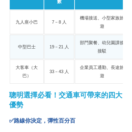
數
機場接送、小型家族旅
九人座小巴
7－8 人
遊
部門聚餐、幼兒園課後
中型巴士
19－21 人
接駁
大客車（大
企業員工通勤、長途旅
33－43 人
巴）
遊
聰明選擇必看！交通車可帶來的四大
優勢
✅路線你決定，彈性百分百