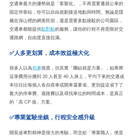
交通車最大的優勢就是「客製化」，不再需要遷就公車的
固定停靠站，你可以自由規劃接送地點與時間。無論是隱
藏在深山裡的網美民宿，還是需要多點接駁的公司園區，
交通車都能提供
點對點
的服務，讓你的行程不再受限於交
通路網，自由度直接拉滿。
✅人多更划算，成本效益極大化
很多人以為
包車
很貴，但其實「團結就是力量」，如果將
這筆費用分攤到 20 人甚至 40 人身上，平均下來的交通成
本往往比每個人各自搭車或開車還要省。更別提這省下了
龐大的停車費、過路費以及尋找車位的時間成本，是真正
的「高 CP 值」方案。
✅專業駕駛坐鎮，行程安全感升級
開長途車對精神是很大的考驗，而交給「專業職人」便是