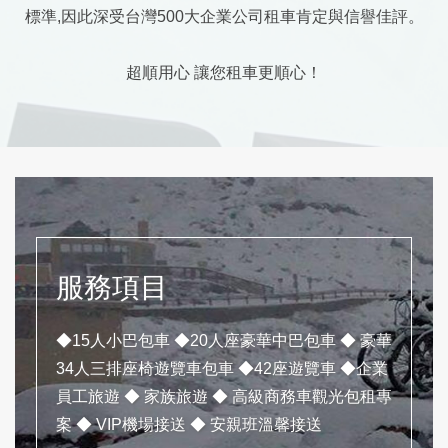
標準,因此深受台灣500大企業公司租車肯定與信譽佳評。
超順用心 讓您租車更順心！
服務項目
◆15人小巴包車 ◆20人座豪華中巴包車 ◆ 豪華
34人三排座椅遊覽車包車 ◆42座遊覽車 ◆企業
員工旅遊 ◆ 家族旅遊 ◆ 高級商務車觀光包租專
案 ◆ VIP機場接送 ◆ 安親班溫馨接送