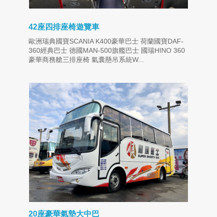
42座四排座椅遊覽車
歐洲瑞典國寶SCANIA K400豪華巴士 荷蘭國寶DAF-
360經典巴士 德國MAN-500旗艦巴士 國瑞HINO 360
豪華商務艙三排座椅 氣囊懸吊系統W...
20座豪華氣墊大中巴