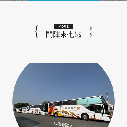
MORE
鬥陣來七逃