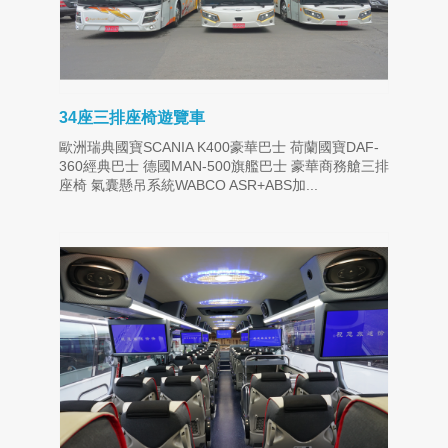
34座三排座椅遊覽車
歐洲瑞典國寶SCANIA K400豪華巴士 荷蘭國寶DAF-
360經典巴士 德國MAN-500旗艦巴士 豪華商務艙三排
座椅 氣囊懸吊系統WABCO ASR+ABS加...