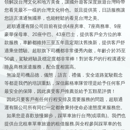
領解說台灣文化和地方美食，讓國外遊客深度旅遊台灣時帶
您看見最不一樣的台灣文化特色。並且提供英，日語服務讓
您語言溝通無國界，也能輕鬆的看見台灣之美。
超順通運有限公司目前有提供4座房車、7座商務車、9座
豪華保母車、20座中巴、43座巴士，提供客戶全方位的車
款服務，車齡都維持三至五年且定期汰舊換新，提供客戶舒
適乘坐體驗。超順旗下司機都非常優秀內斂，年齡介於35至
50歲，駕駛經驗及穩定度都非常棒！對於客戶的行程溝通安
排及商務派遣服務，配合度相當高。
無論是司機品德．儀態．語言．禮儀．安全道路駕駛觀念
等都是我們的培訓重點，深信嚴格車隊管理是給予任何客戶
最安全的保障，因此廣受客戶推薦並給予五顆星評價！
因此只要客戶有任何行程安排及需要服務的問題，超順通
運有限公司所有同仁一定都會秉持使命必達態度來服務您。
如果您是喜歡放慢腳步，踩單車旅行台灣(或環島)。我們也
提供台北租車單車旅遊的租借服務.與全程參與踩單車的包