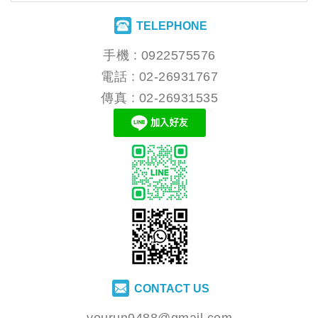
TELEPHONE
手機 :
0922575576
電話 :
02-26931767
傳真 : 02-26931535
CONTACT US
yourun9488@gmail.com