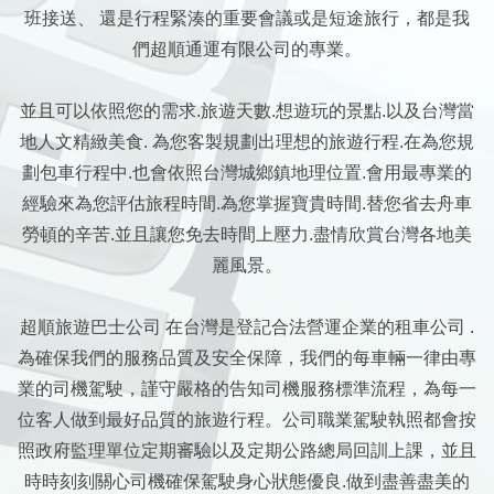
班接送、 還是行程緊湊的重要會議或是短途旅行，都是我
們超順通運有限公司的專業。
並且可以依照您的需求.旅遊天數.想遊玩的景點.以及台灣當
地人文精緻美食. 為您客製規劃出理想的旅遊行程.在為您規
劃包車行程中.也會依照台灣城鄉鎮地理位置.會用最專業的
經驗來為您評估旅程時間.為您掌握寶貴時間.替您省去舟車
勞頓的辛苦.並且讓您免去時間上壓力.盡情欣賞台灣各地美
麗風景。
超順旅遊巴士公司 在台灣是登記合法營運企業的租車公司 .
為確保我們的服務品質及安全保障，我們的每車輛一律由專
業的司機駕駛，謹守嚴格的告知司機服務標準流程，為每一
位客人做到最好品質的旅遊行程。公司職業駕駛執照都會按
照政府監理單位定期審驗以及定期公路總局回訓上課，並且
時時刻刻關心司機確保駕駛身心狀態優良.做到盡善盡美的