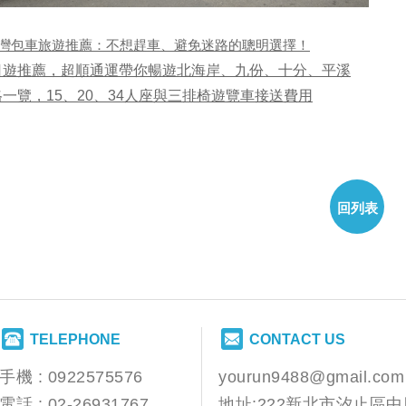
灣包車旅遊推薦：不想趕車、避免迷路的聰明選擇！
日遊推薦，超順通運帶你暢遊北海岸、九份、十分、平溪
一覽，15、20、34人座與三排椅遊覽車接送費用
回列表
TELEPHONE
CONTACT US
手機 :
0922575576
yourun9488@gmail.com
電話 :
02-26931767
地址:222新北市汐止區中