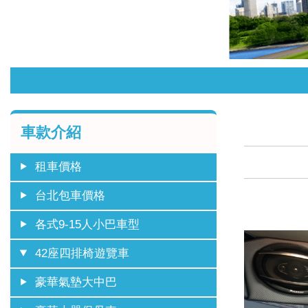
車款介紹
租車價格
台北包車價格
各式9-15人小巴車型
42座四排椅遊覽車
豪華氣墊大中巴