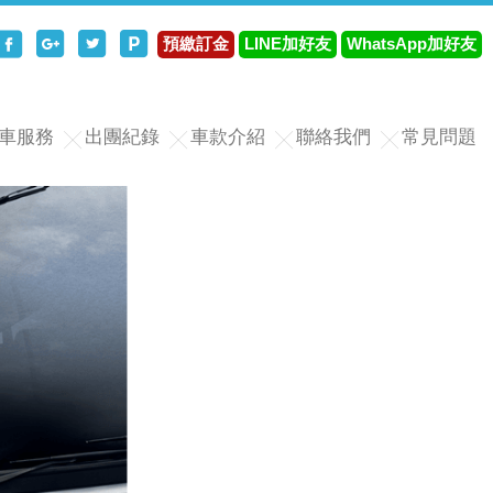
分享至Facebook
分享至Google+
分享至Twitter
分享至Plurk
預繳訂金
LINE加好友
WhatsApp加好友
車服務
出團紀錄
車款介紹
聯絡我們
常見問題