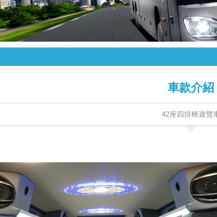
車款介紹
42座四排椅遊覽