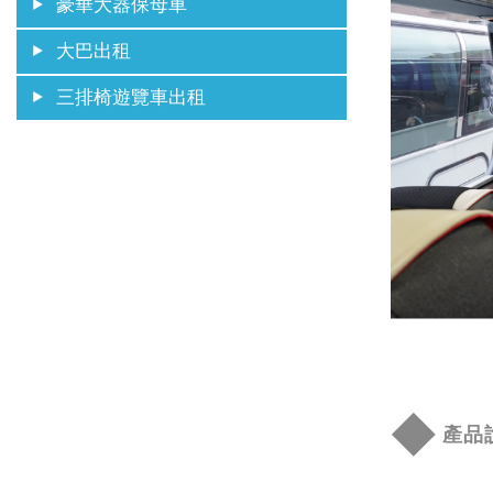
豪華大器保母車
大巴出租
三排椅遊覽車出租
◆
產品