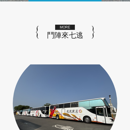
MORE
鬥陣來七逃