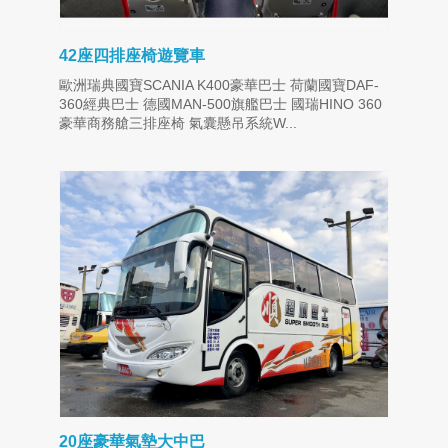
42座四排座椅遊覽車
歐洲瑞典國寶SCANIA K400豪華巴士 荷蘭國寶DAF-
360經典巴士 德國MAN-500旗艦巴士 國瑞HINO 360
豪華商務艙三排座椅 氣囊懸吊系統W...
20座豪華氣墊大中巴