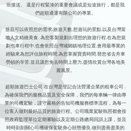
班接送、 還是行程緊湊的重要會議或是短途旅行，都是我
們超順通運有限公司的專業。
並且可以依照您的需求.旅遊天數.想遊玩的景點.以及台灣當
地人文精緻美食. 為您客製規劃出理想的旅遊行程.在為您規
劃包車行程中.也會依照台灣城鄉鎮地理位置.會用最專業的
經驗來為您評估旅程時間.為您掌握寶貴時間.替您省去舟車
勞頓的辛苦.並且讓您免去時間上壓力.盡情欣賞台灣各地美
麗風景。
超順旅遊巴士公司 在台灣是登記合法營運企業的租車公司 .
為確保我們的服務品質及安全保障，我們的每車輛一律由專
業的司機駕駛，謹守嚴格的告知司機服務標準流程，為每一
位客人做到最好品質的旅遊行程。公司職業駕駛執照都會按
照政府監理單位定期審驗以及定期公路總局回訓上課，並且
時時刻刻關心司機確保駕駛身心狀態優良.做到盡善盡美的