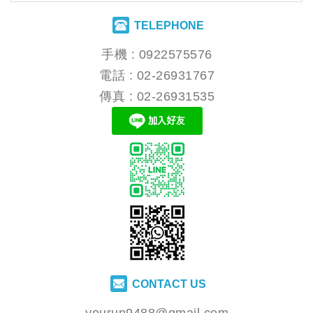
TELEPHONE
手機 :
0922575576
電話 :
02-26931767
傳真 : 02-26931535
CONTACT US
yourun9488@gmail.com