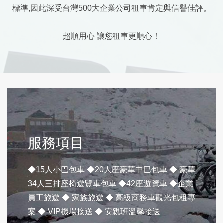
標準,因此深受台灣500大企業公司租車肯定與信譽佳評。
超順用心 讓您租車更順心！
服務項目
◆15人小巴包車 ◆20人座豪華中巴包車 ◆ 豪華
34人三排座椅遊覽車包車 ◆42座遊覽車 ◆企業
員工旅遊 ◆ 家族旅遊 ◆ 高級商務車觀光包租專
案 ◆ VIP機場接送 ◆ 安親班溫馨接送