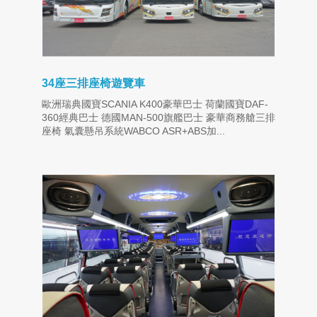
34座三排座椅遊覽車
歐洲瑞典國寶SCANIA K400豪華巴士 荷蘭國寶DAF-
360經典巴士 德國MAN-500旗艦巴士 豪華商務艙三排
座椅 氣囊懸吊系統WABCO ASR+ABS加...