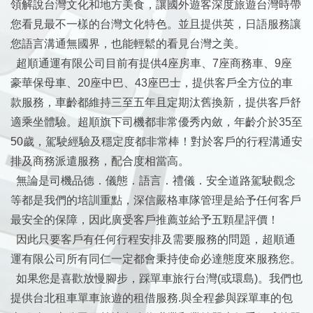
領解說台灣文化和地方美食，讓國外遊客深度旅遊台灣時帶
您看見最不一樣的台灣文化特色。並且提供英，日語服務讓
您語言溝通無國界，也能輕鬆的看見台灣之美。
超順通運有限公司目前有提供4座房車、7座商務車、9座
豪華保母車、20座中巴、43座巴士，提供客戶全方位的車
款服務，車齡都維持三至五年且定期汰舊換新，提供客戶舒
適乘坐體驗。超順旗下司機都非常優秀內斂，年齡介於35至
50歲，駕駛經驗及穩定度都非常棒！對於客戶的行程溝通安
排及商務派遣服務，配合度相當高。
無論是司機品德．儀態．語言．禮儀．安全道路駕駛觀念
等都是我們的培訓重點，深信嚴格車隊管理是給予任何客戶
最安全的保障，因此廣受客戶推薦並給予五顆星評價！
因此只要客戶有任何行程安排及需要服務的問題，超順通
運有限公司所有同仁一定都會秉持使命必達態度來服務您。
如果您是喜歡放慢腳步，踩單車旅行台灣(或環島)。我們也
提供台北租車單車旅遊的租借服務.與全程參與踩單車的包