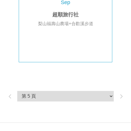
Sep
超順旅行社
梨山福壽山農場+合歡溪步道