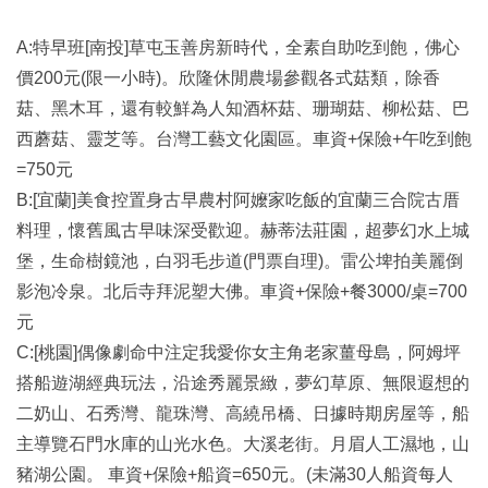
A:特早班[南投]草屯玉善房新時代，全素自助吃到飽，佛心
價200元(限一小時)。欣隆休閒農場參觀各式菇類，除香
菇、黑木耳，還有較鮮為人知酒杯菇、珊瑚菇、柳松菇、巴
西蘑菇、靈芝等。台灣工藝文化園區。車資+保險+午吃到飽
=750元
B:[宜蘭]美食控置身古早農村阿嬤家吃飯的宜蘭三合院古厝
料理，懷舊風古早味深受歡迎。赫蒂法莊園，超夢幻水上城
堡，生命樹鏡池，白羽毛步道(門票自理)。雷公埤拍美麗倒
影泡冷泉。北后寺拜泥塑大佛。車資+保險+餐3000/桌=700
元
C:[桃園]偶像劇命中注定我愛你女主角老家薑母島，阿姆坪
搭船遊湖經典玩法，沿途秀麗景緻，夢幻草原、無限遐想的
二奶山、石秀灣、龍珠灣、高繞吊橋、日據時期房屋等，船
主導覽石門水庫的山光水色。大溪老街。月眉人工濕地，山
豬湖公園。 車資+保險+船資=650元。(未滿30人船資每人