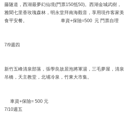
藤隧道，西湖最夢幻仙境(門票150抵50)。西湖金城武樹，
雅聞七里香玫瑰森林，明永堂拜南海觀音，享用現作客家美
食平安餐。 車資+保險=500 元 門票自理
7/9週四
新竹五峰清泉部落，張學良故居泡將軍湯，三毛夢屋，清泉
吊橋，天主教堂，北埔冷泉，竹東大市集。
車資+保險= 500 元
7/10週五