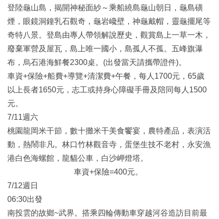
登陸龜山島，揭開神秘面紗～乘船繞島龜山朝日，龜島磺
煙，眼鏡洞鐘乳石觀奇，龜岩巉壁，神龜戴帽，靈龜擺尾等
奇特八景。登島由專人帶領解說歷史，觀賞島上一草一木，
廢棄軍營及屋瓦，島上唯一國小，島孤人不孤。五峰旗瀑
布，烏石港海鮮餐2300桌。(出發當天請攜帶證件)。
車資+保險+船費+導覽+清潔費+午餐，每人1700元，65歲
以上長者1650元，志工或持身心障礙手冊及陪同每人1500
元。
7/11週六
桃園龍岡米干節，數十攤米干美食饗宴，農特產品，表演活
動，熱鬧非凡。林口竹林觀音寺，蛋堡生技不老村，永安漁
港白色海螺館，龍貓公車，白沙岬燈塔。
車資+保險=400元。
7/12週日
06:30出發
南投雲的故鄉~武界。搭乘四輪傳動車穿越河谷造訪目前最