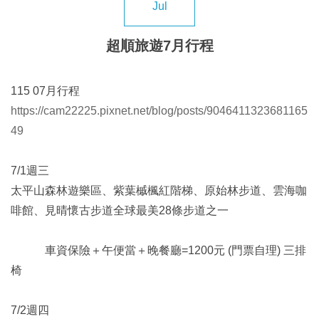
Jul
超順旅遊7月行程
115 07月行程
https://cam22225.pixnet.net/blog/posts/9046411323681165
49
​7/1週三
太平山森林遊樂區、紫葉槭楓紅階梯、原始林步道、雲海咖
啡館、見晴懷古步道全球最美28條步道之一
車資保險＋午便當＋晚餐廳=1200元 (門票自理) 三排
椅
7/2週四