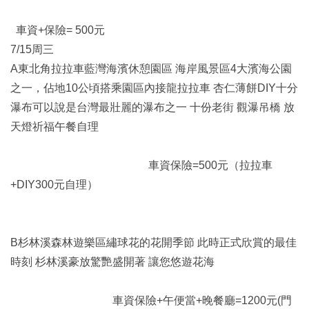
車資+保險= 500元
7/15周三
A東北角拉拉車藍灣海濱休憩園區 海岸風景區4大濱海公園
之一，佔地10公頃搭乘園區內接龍拉拉車 杏仁薄餅DIY十分
瀑布可以說是台灣最壯麗的瀑布之一 十份老街 觀瀑吊橋 放
天燈祈福午餐自理
車資保險=500元（拉拉車
+DIY300元自理）
B杉林溪森林遊樂區繡球花的花開季節 此時正式欣賞的最佳
時刻 杉林溪豪放驚艷盛開著 讓您悠遊花海
車資保險+午便當+晚餐廳=1200元(門