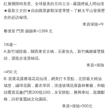
紅層層限時美景。全球最美的
見晴古道
∼霧靄煙嵐人間仙境
★最新
文史館
★自由購票參觀深度導覽～了解太平山發展歷
史的必訪秘境。
車資保險+午
餐便當 門票 蹦蹦車=1399 元
7/6週一
A:新竹城隍廟，關西東安古橋，石家魚丸，新竹楓糖爆漿饅
頭，迴龍步道賞柚花。
車資+保險
=450 元
B: 苗栗花露農場花花仙境，網美打卡景點，北部最大精油
城堡，繡球花園，薰衣草田，浪漫玻璃花屋森林餐廳，和貓
頭鷹賞花趣(門票200抵100)，永安餅點，勝興車站，龍騰斷
橋，詩舒曼蠶絲文化園區。
車資+保險=500元