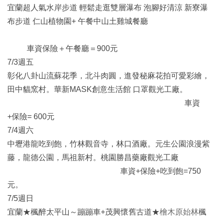
宜蘭超人氣水岸步道 輕鬆走逛雙層瀑布 泡腳好清涼 新寮瀑
布步道 仁山植物園+ 午餐中山土雞城餐廳
車資保險＋午餐廳＝900元
7/3週五
彰化八卦山流蘇花季，北斗肉圓，進發秘麻花拍可愛彩繪，
田中貓窯村。華新MASK創意生活館 口罩觀光工廠。
車資
+保險= 600元
7/4週六
中壢港龍吃到飽，竹林觀音寺，林口酒廠。元生公園浪漫紫
藤，龍德公園，馬祖新村。桃園勝昌藥廠觀光工廠
車資+保險+吃到飽=750
元。
7/5週日
宜蘭★楓醉太平山～蹦蹦車+茂興懷舊古道★
檜木原始林
楓