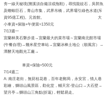
夯一線天秘境(溯溪須自備涼或拖鞋)，尋找龍紋石，吳郭魚
及蟾蜍巨石，青山市集，武界吊橋，武界壩引綠色水道(斥
資95億工程)。元首館。 大
小車資+保險+午便當=1350元
7/13週一
宜蘭林美石磐步道→宜蘭最大的菜市場～宜蘭南北館市場
(午餐自理)→幾米星空車站→宜蘭冰棒土地公（順風宮）→
潭酵天地觀光工廠→
車資+保險=500元
7/14週二
A: 南庄老街，無菸桂花巷，百年老郵局，永安宮，情人巷
彩繪，獅頭山風景區，勸化堂，輔天宮-登山口→大石壁→
望月亭→獅頭山三角點(折返)，輕鬆易走。