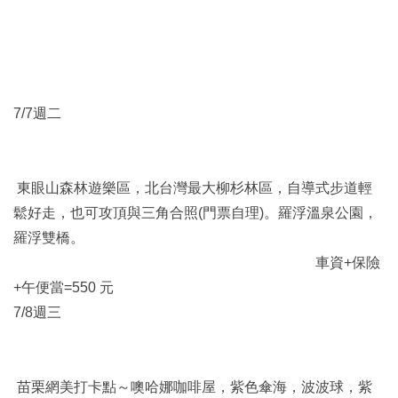
7/7週二
東眼山森林遊樂區，北台灣最大柳杉林區，自導式步道輕
鬆好走，也可攻頂與三角合照(門票自理)。羅浮溫泉公園，
羅浮雙橋。
車資+保險
+午便當=550 元
7/8週三
苗栗網美打卡點～噢哈娜咖啡屋，紫色傘海，波波球，紫