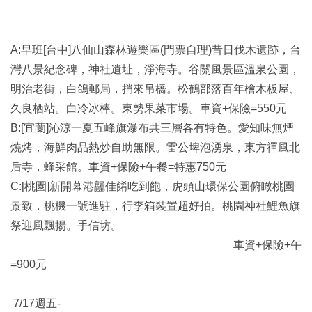
A:早班[台中]八仙山森林遊樂區(門票自理)昔日伐木遺跡，台
灣八景紀念碑，神社遺址，淨海寺。谷關風景區溫泉公園，
明治老街，白鴿郵局，捎來吊橋。松鶴部落百年檜木板屋、
久良栖站。白冷冰棒。東勢果菜市場。車資+保險=550元
B:[宜蘭]沁涼一夏五峰旗瀑布共三層各有特色。愛知味無煙
燒烤，海鮮肉品熱炒自助無限。雷公埤泡湧泉，東方禪風北
后寺，蜂采館。車資+保險+午餐=特惠750元
C:[桃園]新開幕港龘佳餚吃到飽，虎頭山環保公園俯瞰桃園
景致．桃機一號進駐，行李箱裝置超好拍。桃園神社鯉魚旗
祭迎風飄揚。手信坊。
車資+保險+午
=900元
7/17週五-