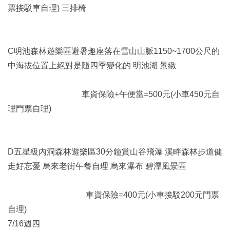
票接駁車自理) 三排椅
C明池森林遊樂區避暑趣座落在雪山山脈1150~1700公尺的
中海拔位置上絕對是隨四季變化的 明池湖 景緻
車資保險+午便當=500元(小車450元自
理門票自理)
D五星級內洞森林遊樂區30分鐘賞山谷飛瀑 溪畔森林步道健
走好忘憂 烏來老街午餐自理 烏來瀑布 碧潭風景區
車資保險=400元(小車接駁200元門票
自理)
7/16週四