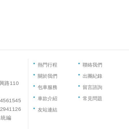
熱門行程
聯絡我們
關於我們
出團紀錄
興路110
包車服務
留言諮詢
車款介紹
常見問題
561545
941126
友站連結
 統編