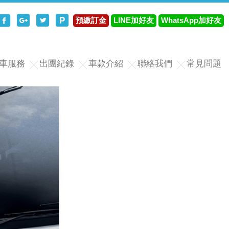
分享至Facebook
分享至Google+
分享至Twitter
分享至Plurk
預繳訂金
LINE加好友
WhatsApp加好友
車服務
出團紀錄
車款介紹
聯絡我們
常見問題