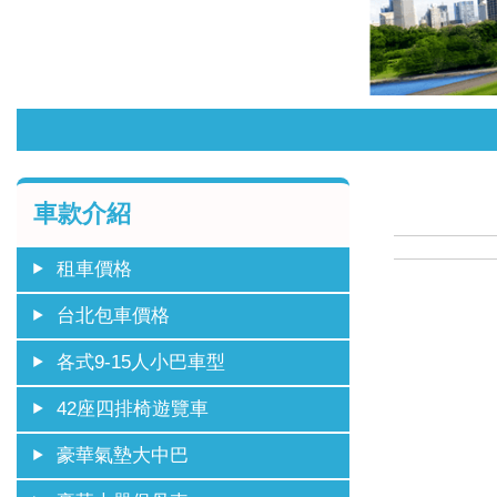
車款介紹
租車價格
台北包車價格
各式9-15人小巴車型
42座四排椅遊覽車
豪華氣墊大中巴