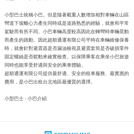
小型巴士統稱小巴。但是隨著載重人數增加相對車輛在山區
彎道下坡離心力產生同時或是道路熟悉的經驗，就會和平常
駕駛而有所不同。小巴車輛高度較高因此在轉彎時車輛晃動
而產生的跳動。因此超順通運有限公司平時在車輛維修保養
時，就會針對避震器是否漏油檢視及避震套筒是否破損零件
固定螺絲是否鬆動來確實檢查。以保障乘客在乘坐小巴旅遊
同時也能享受舒適與安全的乘車體驗。
超順通運有限公司提供最舒適、安全的租車服務、最實惠的
費用，是小巴出租台北地區最優質的選擇。
小型巴士 - 小巴介紹